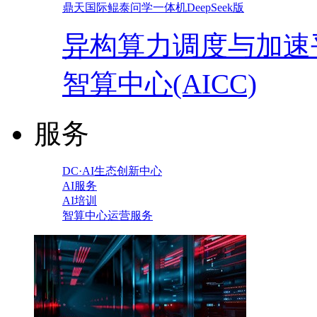
鼎天国际鲲泰问学一体机DeepSeek版
异构算力调度与加速
智算中心(AICC)
服务
DC·AI生态创新中心
AI服务
AI培训
智算中心运营服务